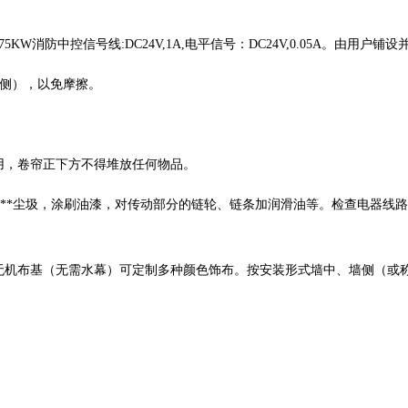
.75KW消防中控信号线:DC24V,1A,电平信号：DC24V,0.05A。由用
一侧），以免摩擦。
用，卷帘正下方不得堆放任何物品。
*****尘圾，涂刷油漆，对传动部分的链轮、链条加润滑油等。检查电器
无机布基（无需水幕）可定制多种颜色饰布。按安装形式墙中、墙侧（或